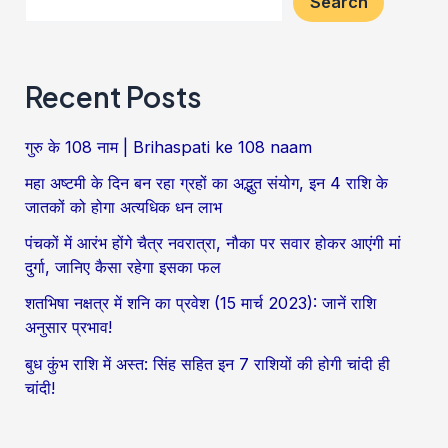
Search
अस्त:
सिंह
सहित
Recent Posts
इन
7
गुरु के 108 नाम | Brihaspati ke 108 naam
राशियों
महा अष्टमी के दिन बन रहा ग्रहों का अद्भुत संयोग, इन 4 राशि के
की
जातकों को होगा अत्यधिक धन लाभ
होगी
पंचकों में आरंभ होंगे चैत्र नवरात्रा, नौका पर सवार होकर आएंगी मां
चांदी
दुर्गा, जानिए कैसा रहेगा इसका फल
ही
शतभिषा नक्षत्र में शनि का प्रवेश (15 मार्च 2023): जानें राशि
चांदी!
अनुसार प्रभाव!
बुध कुंभ राशि में अस्त: सिंह सहित इन 7 राशियों की होगी चांदी ही
चांदी!