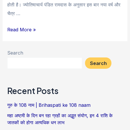
होती है। ज्योतिषाचार्य पंडित रामदास के अनुसार इस बार नया वर्ष और
चैत्र …
पंचकों
Read More »
में
आरंभ
Search
होंगे
Search
चैत्र
नवरात्रा,
नौका
Recent Posts
पर
सवार
गुरु के 108 नाम | Brihaspati ke 108 naam
होकर
महा अष्टमी के दिन बन रहा ग्रहों का अद्भुत संयोग, इन 4 राशि के
आएंगी
जातकों को होगा अत्यधिक धन लाभ
मां