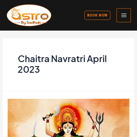
Skip
to
BOOK NOW
Mai
content
Men
Chaitra Navratri April
2023